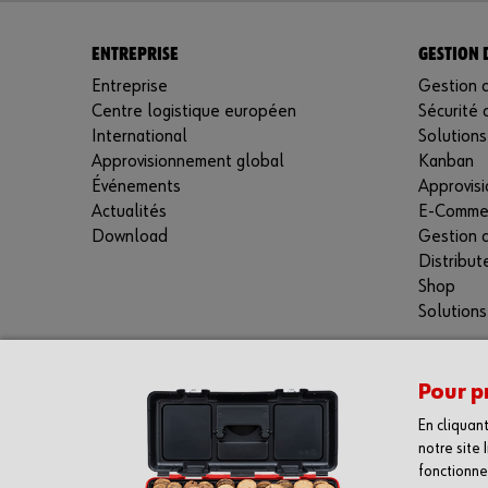
ENTREPRISE
GESTION D
Entreprise
Gestion 
Centre logistique européen
Sécurité 
International
Solutions
Approvisionnement global
Kanban
Événements
Approvisi
Actualités
E-Comme
Download
Gestion 
Distribut
Shop
Solutions
CONTACT
Würth Industrie Service GmbH & Co. KG
Pour p
Badstrasse 5
En cliquan
8212 Neuhausen am Rheinfall
notre site
T +41 52 67455-00
fonctionnem