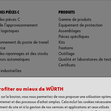
ES PIÈCES C
PRODUITS
des pièces C
Gamme de produits
de l'approvisionnement
Équipement de protection
 logistiques
Assemblages
Pièces spécifiques
onnement du poste de travail
Kits
rce
Fixations
des rayonnages et des stocks
Outillage
eurs automatiques
Qualité et laboratoires de test
Certificats
 industrielles
rofiter au mieux de WÜRTH
t sur le bouton, vous nous permettez de vous proposer une utilisation optim
 Internet et des processus d’achat simples. Cela inclut les cookies nécessair
ent du site et à la gestion de nos services et applications et ceux utilisés