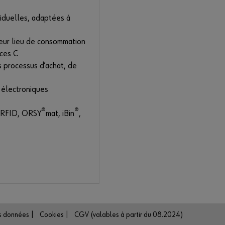
seul
viduelles, adaptées à
eme
nt
trois
 leur lieu de consommation
éta
ces C
pes
s processus d’achat, de
pou
r
électroniques
bén
éfici
®
®
RFID, ORSY
mat, iBin
,
er
de
l'en
sem
ble
des
fonc
tion
nalit
s données |
Cookies |
CGV (valables à partir du 08.2024)