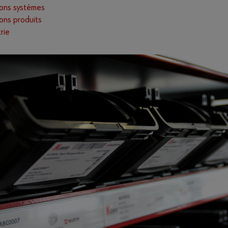
ions systèmes
ons produits
rie