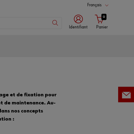
Français
0
Identifiant
Panier
Numéro
de
client
Numéro de
partenaire
ge et de fixation pour
 et de maintenance. Au-
dans nos concepts
Mot
de
tion :
passe