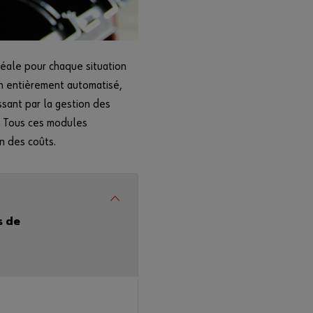
alors
Vo
déale pour chaque situation
ule
z-
an entièrement automatisé,
vou
sant par la gestion des
s
dev
. Tous ces modules
eni
n des coûts.
r
clie
nt
en
lig
ne
s de
?
Insc
rive
z-
vous
en