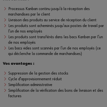
Identifiant
Téléchargement
Processus Kanban continu jusqu'à la réception des
Responsabilité
marchandises par le client
ou alors
Livraison des produits au service de réception du client
Contact
Les produits sont acheminés jusqu'aux postes de travail par
Voulez-vous devenir client en ligne ?
l'un de nos employés
Les produits sont transférés dans les bacs Kanban par l'un
Inscrivez-vous en seulement trois étapes pour bénéficier de
de nos employés
l'ensemble des fonctionnalités de la boutique
Les bacs vides sont scannés par l'un de nos employés (ce
qui déclenche la commande de marchandises)
Ventes aux professionnels uniquement
Vos avantages :
S'inscrire maintenant
Suppression de la gestion des stocks
Cycle d'approvisionnement réduit
Simplification administrative
Simplification de la vérification des bons de livraison et des
factures