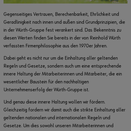
Login
Download
Gegenseitiges Vertrauen, Berechenbarkeit, Ehrlichkeit und
Verantwortung
Geradlinigkeit nach innen und außen sind Grundprinzipien, die
oder
Kontakt
in der Würth-Gruppe fest verankert sind. Das Bekenntnis zu
Sie möchten sich im Online-Shop registrieren?
diesen Werten finden Sie bereits in der von Reinhold Würth
verfassten Firmenphilosophie aus den 1970er Jahren.
In nur drei Schritten können Sie sich registrieren und alle
Funktionen des Online-Shops nutzen.
Dabei geht es nicht nur um die Einhaltung aller geltenden
Regeln und Gesetze, sondern auch um eine entsprechende
Verkauf nur an Gewerbetreibende
innere Haltung der Mitarbeiterinnen und Mitarbeiter, die ein
Jetzt Registrieren
wesentlicher Baustein für den nachhaltigen
Unternehmenserfolg der Würth-Gruppe ist.
Und genau diese innere Haltung wollen wir fördern.
Gleichzeitig fordern wir damit auch die strikte Einhaltung aller
geltenden nationalen und internationalen Regeln und
Gesetze. Um dies sowohl unseren Mitarbeiterinnen und