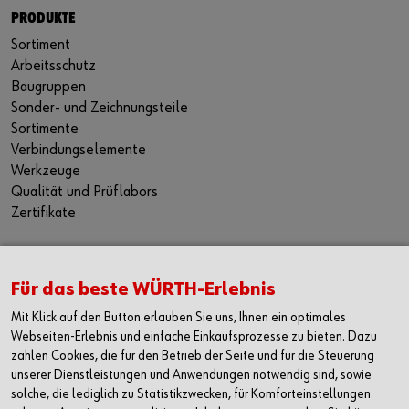
PRODUKTE
Sortiment
Arbeitsschutz
Baugruppen
Sonder- und Zeichnungsteile
Sortimente
Verbindungselemente
Werkzeuge
Qualität und Prüflabors
Zertifikate
DIE WÜRTH APP
Für das beste WÜRTH-Erlebnis
Apple iOS
Mit Klick auf den Button erlauben Sie uns, Ihnen ein optimales
Google Android
Webseiten-Erlebnis und einfache Einkaufsprozesse zu bieten. Dazu
Windows Phone
zählen Cookies, die für den Betrieb der Seite und für die Steuerung
unserer Dienstleistungen und Anwendungen notwendig sind, sowie
KONTAKT
solche, die lediglich zu Statistikzwecken, für Komforteinstellungen