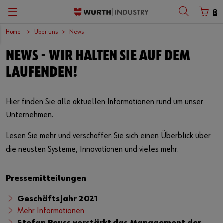
0
Home
Über uns
News
Zurück
Zurück
Zurück
Zurück
Zurück
Zurück
NEWS - WIR HALTEN SIE AUF DEM
C-Teile-Management
Produkte
Chancen
Unternehmen
Deutsch
Kundennummer
LAUFENDEN!
Versorgungssicherheit
Verbindungsteile
Europäisches Logistikzentrum
English
Hier finden Sie alle aktuellen Informationen rund um unser
Partnernummer
Kanban
Qualität und Prüflabor
International
Français
Unternehmen.
Systemlösungen
Zertifikate
Zentraleinkauf
Lesen Sie mehr und verschaffen Sie sich einen Überblick über
Passwort
die neusten Systeme, Innovationen und vieles mehr.
Schlanke Fabrik
Messen und Veranstaltungen
Pressemitteilungen
Produktlösungen
News
Passwort vergessen
Geschäftsjahr 2021
Anmeldedaten merken
Branchen
Videoplattform
Mehr Informationen
Stefan Reuss verstärkt das Management der