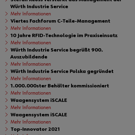
Login
Download
Würth Industrie Service
Mehr Informationen
Verantwortung
Viertes Fachforum C-Teile-Management
oder
Mehr Informationen
Kontakt
10 Jahre RFID-Technologie im Praxiseinsatz
Sie möchten sich im Online-Shop registrieren?
Mehr Informationen
Würth Industrie Service begrüßt 900.
In nur drei Schritten können Sie sich registrieren und alle
Auszubildende
Funktionen des Online-Shops nutzen.
Mehr Informationen
Verkauf nur an Gewerbetreibende
Würth Industrie Service Polska gegründet
Mehr Informationen
Jetzt Registrieren
1.000.000ster Behälter kommissioniert
Mehr Informationen
Waagensystem iSCALE
Mehr Informationen
Waagensystem iSCALE
Mehr Informationen
Top-Innovator 2021