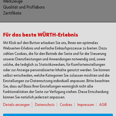
Werkzeuge
Qualität und Prüflabors
Zertifikate
DIE WÜRTH APP
Für das beste WÜRTH-Erlebnis
Apple iOS
Mit Klick auf den Button erlauben Sie uns, Ihnen ein optimales
Google Android
Webseiten-Erlebnis und einfache Einkaufsprozesse zu bieten. Dazu
Windows Phone
zählen Cookies, die für den Betrieb der Seite und für die Steuerung
unserer Dienstleistungen und Anwendungen notwendig sind, sowie
KONTAKT
solche, die lediglich zu Statistikzwecken, für Komforteinstellungen
Würth Industrie Service GmbH & Co. KG
oder zur Anzeige personalisierter Inhalte genutzt werden. Sie können
Badstrasse 5
selbst entscheiden, welche Kategorien Sie zulassen möchten und die
Einstellungen zur Datennutzung individuell anpassen. Bitte beachten
8212 Neuhausen am Rheinfall
Sie, dass auf Basis Ihrer Einstellungen womöglich nicht alle
T +41 52 67455-00
Funktionalitäten der Seite zur Verfügung stehen. Diese Entscheidung
F +41 52 67455-50
können Sie natürlich jederzeit anpassen.
Details anzeigen
Datenschutz
Cookies
Impressum
AGB
info@wuerth-industrie.ch